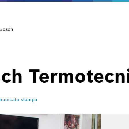
 Bosch
sch Termotecn
omunicato stampa