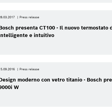
28.03.2017
Press release
Bosch presenta CT100 - Il nuovo termostato 
intelligente e intuitivo
15.09.2016
Press release
rmotecnica cambia
Design moderno con vetro titanio - Bosch p
Didascalia
1
/
21
9000i W