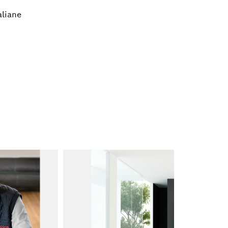
Press Office & Public Relations
aliane
+39 02 3696.1
Chiara.braccelarghe@it.bosch.com