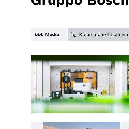
Gruppo Bosch
search
550
Media
Argomento
(2)
Area
Regione
Periodo di tempo
Tipologia media