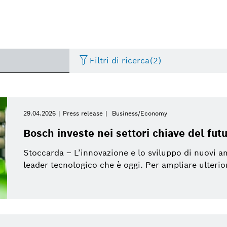
Filtri di ricerca
(2)
Thermotechnology
Press release
Periodo di tempo
Building Technologies
History
Image
29.04.2026
Press release
Business/Economy
Seleziona
Bosch investe nei settori chiave del fut
Internet of Things
Presentations
Automotive Aftermarket
Commercial vehicles
Video
Seleziona
Stoccarda – L’innovazione e lo sviluppo di nuovi a
Da
leader tecnologico che è oggi. Per ampliare ulterio
Smart Home
Event
Bosch Home Comfort Group
Electrified mobility
Factsheet
Settimana corrente
Settimana precedente
Connected mobility
Bosch Italia
Powertrain systems
Mese corrente