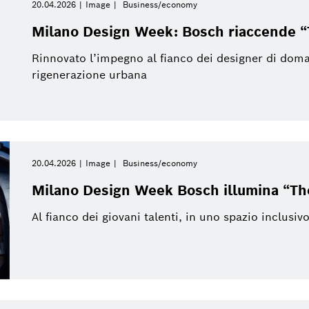
20.04.2026
Image
Business/economy
Research
Industry 4.0
Trimestre corrente
Building Technologies
Milano Design Week: Bosch riaccende 
Business/Economy
Business/economy
Anno corrente
Rinnovato l’impegno al fianco dei designer di domani
rigenerazione urbana
Service Solutions
Chiudi filtri
Car Multimedia
20.04.2026
Image
Business/economy
nomy
Disattiva filtri
Energy & Building Technology
Milano Design Week Bosch illumina “Th
Al fianco dei giovani talenti, in uno spazio inclusiv
Bosch Industriekessel GmbH
eBike Systems