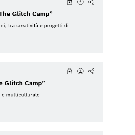
Two Wheeler
Akustica
Energy and Build
“The Glitch Camp”
Technology
, tra creatività e progetti di
Sensortec
Software Innova
Energy and Building
Venture Capital
Technology
Security Systems
Energy and Build
e Glitch Camp”
Solutions
o e multiculturale
Sensortec, Akustica
Packaging Techn