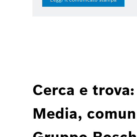
 release
Cerca e trova:
Media, comunic