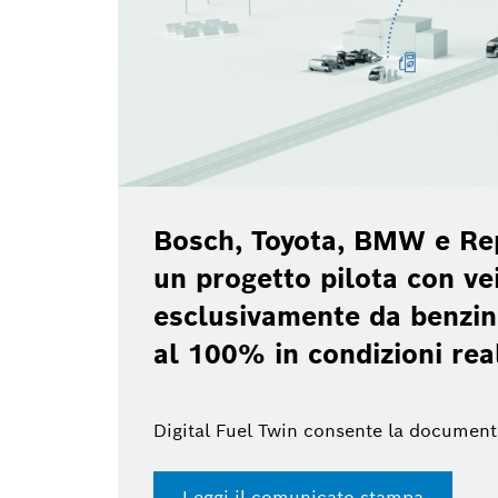
Bosch Power Tools Exper
2026
no
tati
le
Accedi al press kit