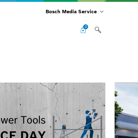
Bosch Media Service
0
Roa
ris
BM