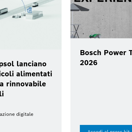
ience Day
Veicoli commer
Private Limite
annunciano la 
Avvio previsto alla fin
Leggi il comunicat