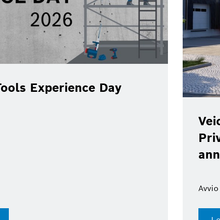
ools Experience Day
Vei
Pri
ann
Avvio
Le