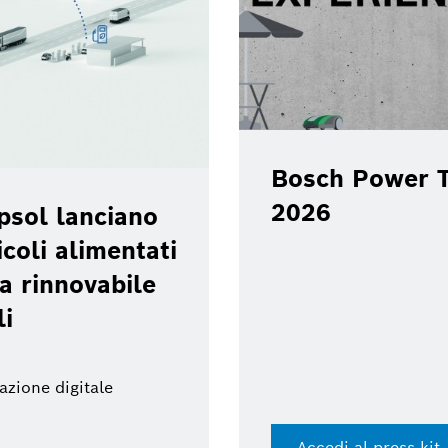
Bosch Power T
2026
psol lanciano
coli alimentati
a rinnovabile
li
azione digitale
Accedi al press kit