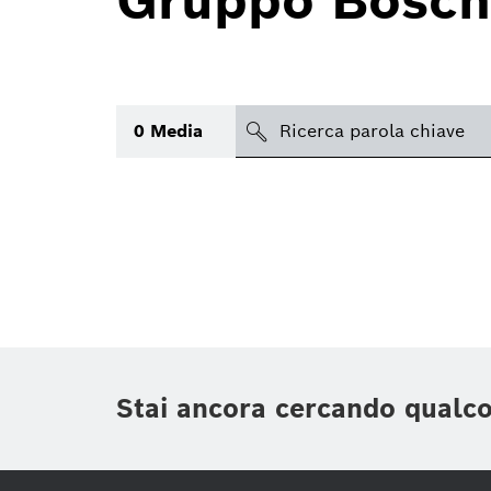
Gruppo Bosch
search
0
Media
Argomento
(1)
Area
(1)
Regione
Periodo di tempo
Stai ancora cercando qualc
Tipologia media
(1)