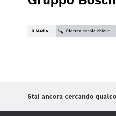
Gruppo Bosch
search
0
Media
Argomento
(1)
Area
(1)
Regione
Periodo di tempo
Stai ancora cercando qualc
Tipologia media
(1)