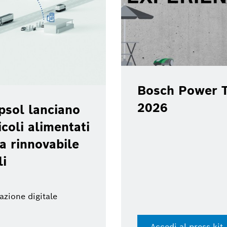
Bosch Power T
2026
psol lanciano
coli alimentati
a rinnovabile
li
azione digitale
Accedi al press kit