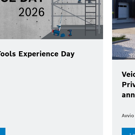
ools Experience Day
Vei
Pri
ann
Avvio
Le