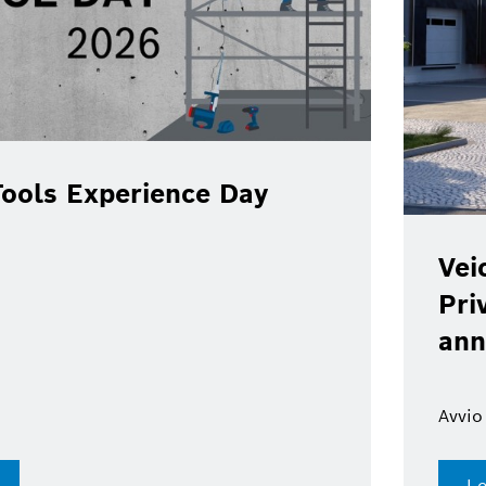
ools Experience Day
Vei
Pri
ann
Avvio
Le