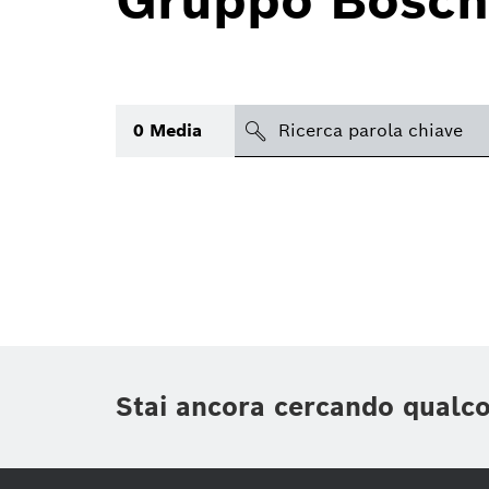
Gruppo Bosch
search
0
Media
Argomento
(1)
Area
(1)
Regione
Periodo di tempo
Stai ancora cercando qualc
Tipologia media
(1)