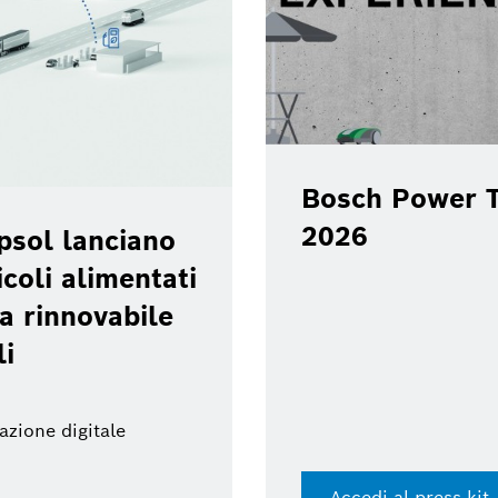
Bosch Power T
2026
psol lanciano
coli alimentati
a rinnovabile
li
azione digitale
Accedi al press kit