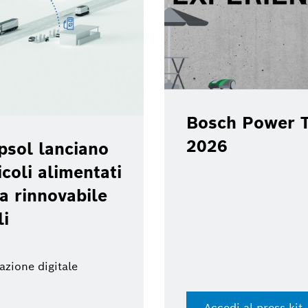
Bosch Power T
2026
psol lanciano
coli alimentati
a rinnovabile
li
azione digitale
Accedi al press kit