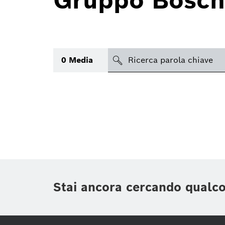
Gruppo Bosch
search
0
Media
Argomento
(1)
Area
(1)
Regione
Periodo di tempo
Stai ancora cercando qualc
Tipologia media
(1)