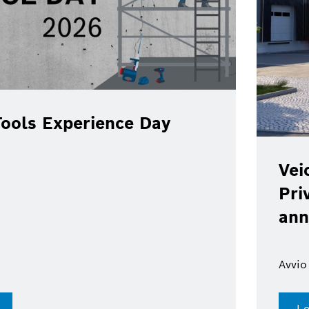
ools Experience Day
Vei
Pri
ann
Avvio
Le