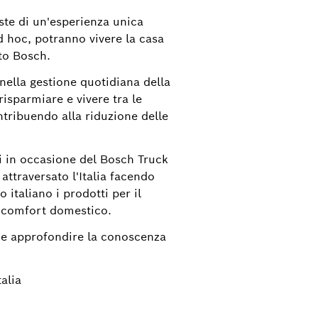
iste di un'esperienza unica
Chiara.braccelarghe@it.bosch.com
ad hoc, potranno vivere la casa
to Bosch.
nella gestione quotidiana della
isparmiare e vivere tra le
tribuendo alla riduzione delle
ti in occasione del Bosch Truck
ttraversato l'Italia facendo
 italiano i prodotti per il
l comfort domestico.
e e approfondire la conoscenza
alia