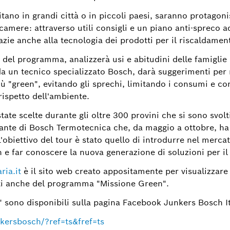
itano in grandi città o in piccoli paesi, saranno protagon
ecamere: attraverso utili consigli e un piano anti-spreco 
zie anche alla tecnologia dei prodotti per il riscaldamen
 del programma, analizzerà usi e abitudini delle famiglie 
da un tecnico specializzato Bosch, darà suggerimenti per r
 "green", evitando gli sprechi, limitando i consumi e con
 rispetto dell'ambiente.
tate scelte durante gli oltre 300 provini che si sono svol
rante di Bosch Termotecnica che, da maggio a ottobre, ha a
L'obiettivo del tour è stato quello di introdurre nel mercato
e far conoscere la nuova generazione di soluzioni per i
ia.it
è il sito web creato appositamente per visualizzar
sti anche del programma "Missione Green".
" sono disponibili sulla pagina Facebook Junkers Bosch It
ersbosch/?ref=ts&fref=ts