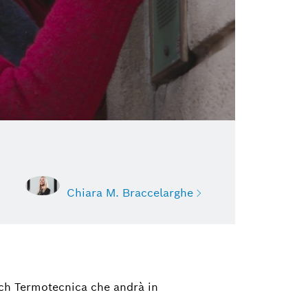
Chiara M. Braccelarghe
Chiara M. Braccelarghe
Press Office & Public Relations
sch Termotecnica che andrà in
+39 02 3696.1