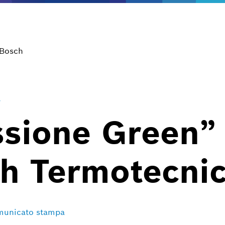
 Bosch
y
ssione Green” 
h Termotecnic
omunicato stampa