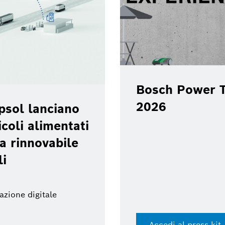
Bosch Power T
2026
psol lanciano
coli alimentati
a rinnovabile
li
azione digitale
Accedi al press kit