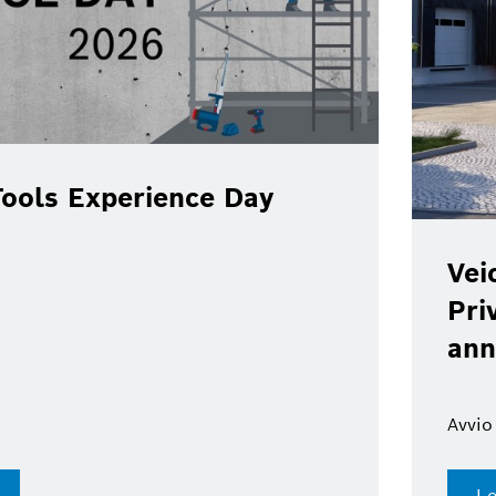
ools Experience Day
Vei
Pri
ann
Avvio
Le