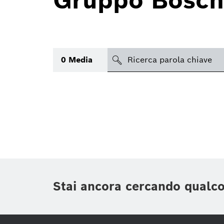
Gruppo Bosch
search
0
Media
Argomento
(1)
Area
(1)
Regione
Periodo di tempo
Stai ancora cercando qualc
Tipologia media
(1)