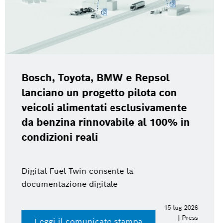
Bosch Power Too
BMW e Repsol
2026
etto pilota con
ti esclusivamente
vabile al 100% in
sente la
ale
15 lug 2026
| Press
to stampa
Accedi al press ki