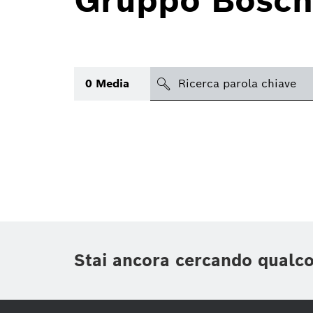
Gruppo Bosch
search
0
Media
Argomento
(1)
Area
(1)
Regione
Periodo di tempo
Stai ancora cercando qualc
Tipologia media
(1)