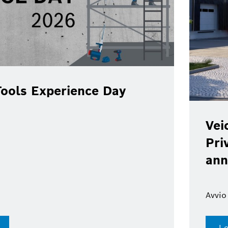
ools Experience Day
Vei
Pri
ann
Avvio
Le