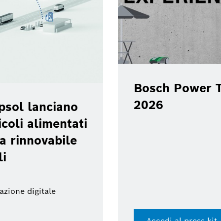
Bosch Power T
2026
psol lanciano
coli alimentati
a rinnovabile
li
azione digitale
Accedi al press kit