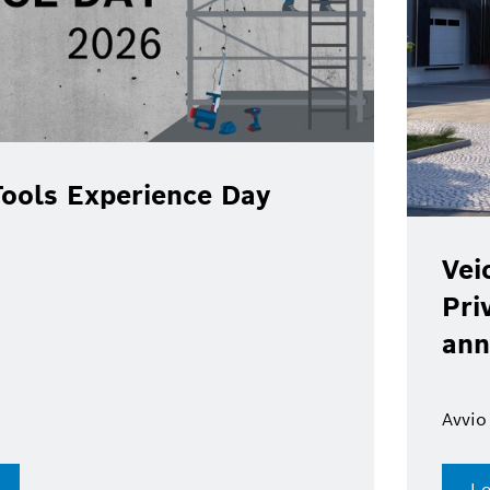
ools Experience Day
Vei
Pri
ann
Avvio
Le