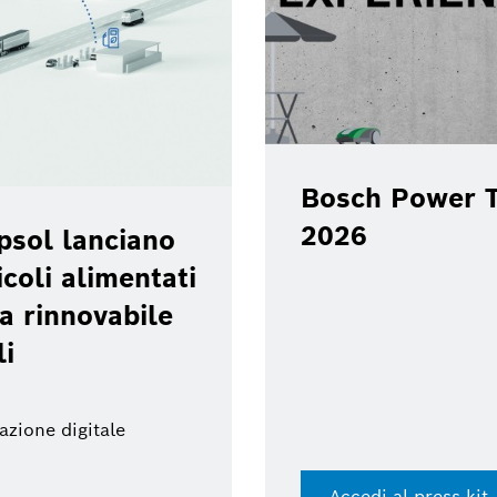
Bosch Power T
2026
psol lanciano
coli alimentati
a rinnovabile
li
azione digitale
Accedi al press kit