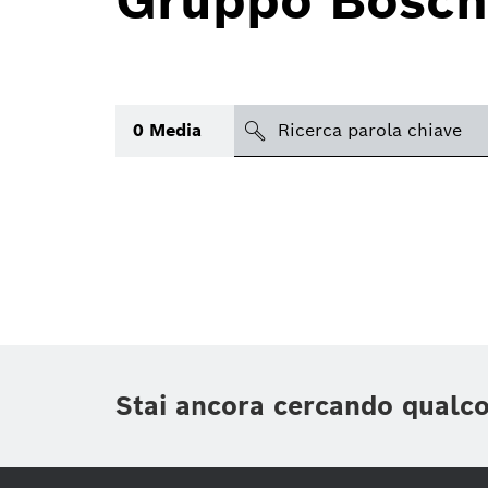
Gruppo Bosch
search
0
Media
Argomento
(1)
Area
(1)
Regione
Periodo di tempo
Stai ancora cercando qualc
Tipologia media
(1)