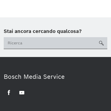
Stai ancora cercando qualcosa?
sea
Bosch Media Service
Facebook
Youtube