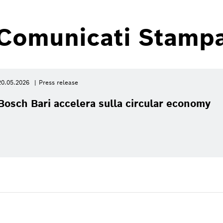
Comunicati Stamp
20.05.2026
Press release
Bosch Bari accelera sulla circular economy
Didascalia
1
/
11
nibilità ed economia circolare