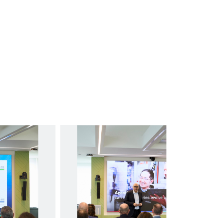
Press Office & Public Relations
+39 02 3696.1
Chiara.braccelarghe@it.bosch.com