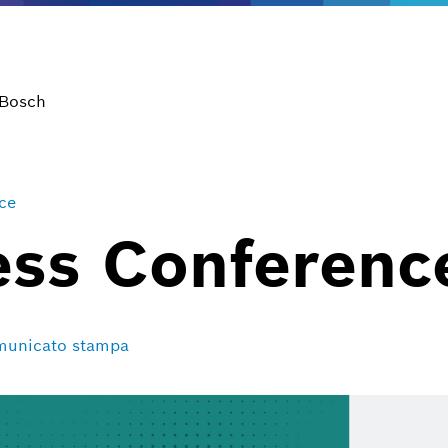
 Bosch
nce
ess Conferenc
omunicato stampa