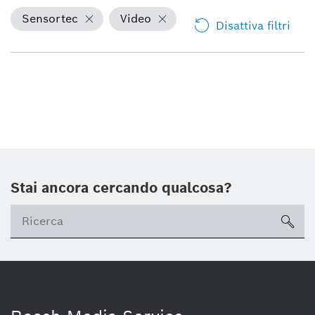
Sensortec
Video
Disattiva filtri
Stai ancora cercando qualcosa?
sea