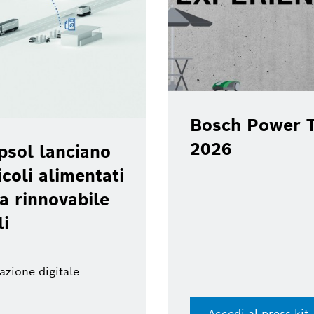
ower Tools Experience Day
 press kit