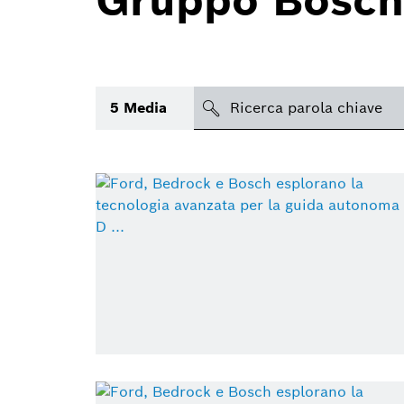
Gruppo Bosch
search
5
Media
Argomento
(1)
Area
(1)
Regione
Periodo di tempo
Tipologia media
(1)