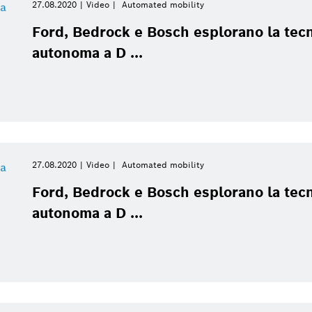
27.08.2020
Video
Automated mobility
Research
Industry 4.0
Trimestre corrente
Building Technologies
Ford, Bedrock e Bosch esplorano la tecn
Business/Economy
Business/economy
autonoma a D ...
Anno corrente
Service Solutions
Chiudi filtri
Car Multimedia
27.08.2020
Video
Automated mobility
Video
Disattiva filtri
Energy & Building Technology
Ford, Bedrock e Bosch esplorano la tecn
autonoma a D ...
Bosch Industriekessel GmbH
eBike Systems