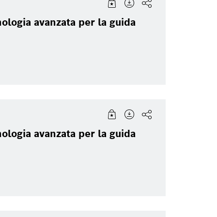
Two Wheeler
Akustica
Energy and Build
ologia avanzata per la guida
Technology
Sensortec
Software Innova
Energy and Building
Venture Capital
Technology
Security Systems
Energy and Build
ologia avanzata per la guida
Solutions
Sensortec, Akustica
Packaging Techn