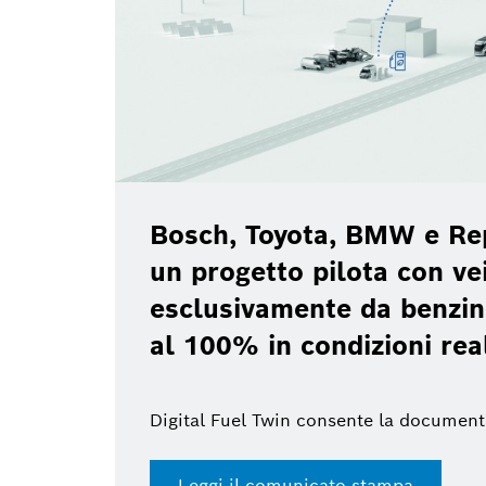
Bosch P
2026
W e Repsol lanciano
con veicoli alimentati
benzina rinnovabile
ni reali
a documentazione digitale
pa
Accedi al