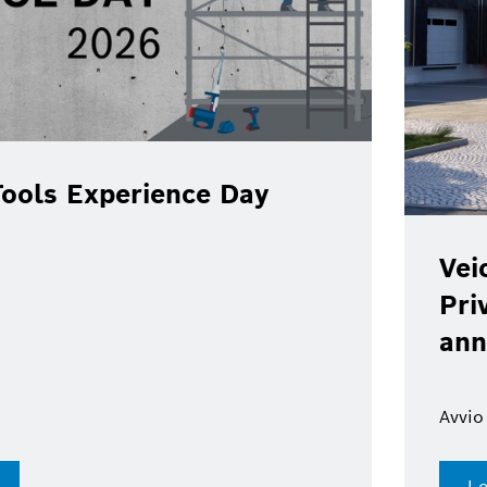
Veicoli commerciali: Bosch, Brake
Private Limited e Wheels India Li
annunciano la joint venture
Avvio previsto alla fine del 2026
Leggi il comunicato stampa