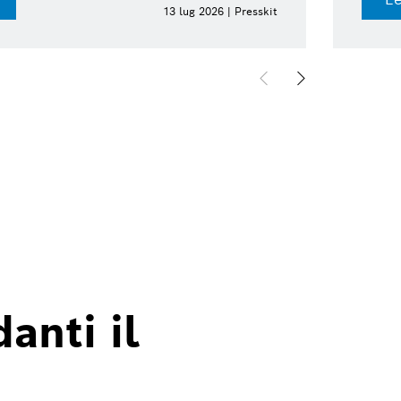
17 giu 2026 | 
anti il