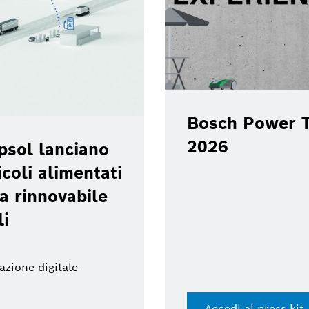
Bosch Power T
2026
psol lanciano
coli alimentati
a rinnovabile
li
azione digitale
Accedi al press kit