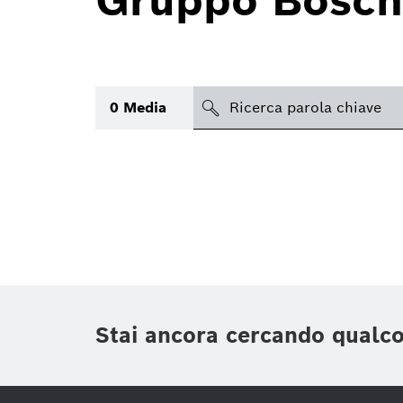
Gruppo Bosch
search
0
Media
Argomento
(1)
Area
(2)
Regione
Periodo di tempo
Stai ancora cercando qualc
Tipologia media