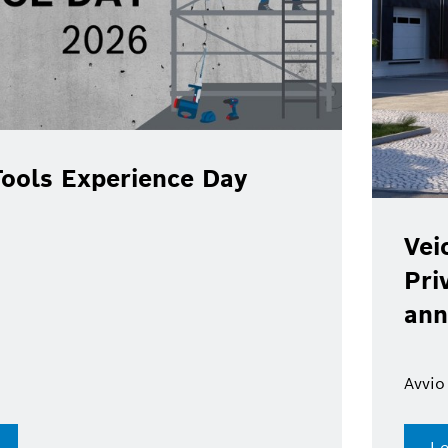
ools Experience Day
Vei
Pri
ann
Avvio
Le