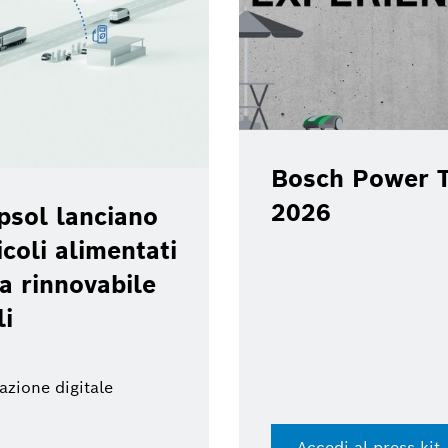
Bosch Power T
2026
psol lanciano
coli alimentati
a rinnovabile
li
azione digitale
Accedi al press kit