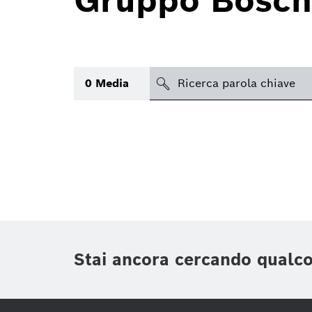
Gruppo Bosch
search
0
Media
Argomento
(1)
Area
(1)
Regione
Periodo di tempo
Stai ancora cercando qualc
Tipologia media
(1)