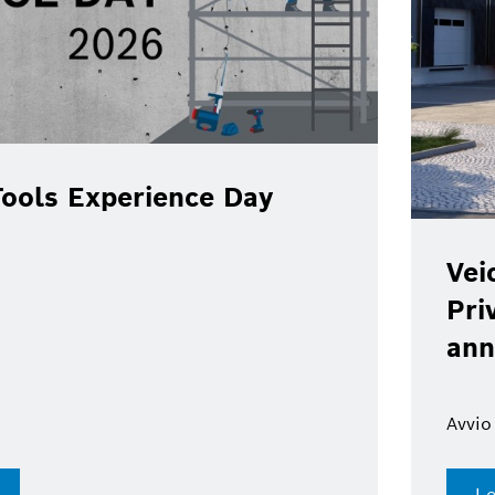
ools Experience Day
Vei
Pri
ann
Avvio
Le