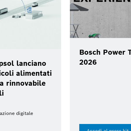
Bosch Power T
2026
psol lanciano
coli alimentati
a rinnovabile
li
azione digitale
Accedi al press kit