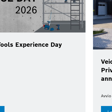
ools Experience Day
Vei
Pri
ann
Avvio
Le