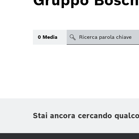
Gruppo Bosch
search
0
Media
Argomento
(1)
Area
(1)
Regione
Periodo di tempo
Stai ancora cercando qualc
Tipologia media
(1)