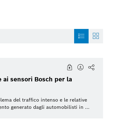
Mobility
Infographic
Artificial Intelligence
Power Tools
 ai sensori Bosch per la
Bosch Group
Curriculum Vitae
Working at Bosch
Bosch Group
A
lema del traffico intenso e le relative
Healthcare
Presskit
Sustainability
Thermotechnolo
nto generato dagli automobilisti in ...
Smart Home
Automated mobility
Connected Devic
Solutions