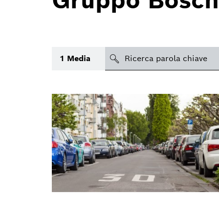
Gruppo Bosch
search
1
Media
Argomento
(1)
Area
(2)
Regione
Periodo di tempo
Tipologia media
(1)