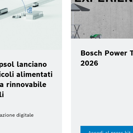
Bosch Power Tools 
2026
anciano
limentati
ovabile
gitale
Accedi al press kit