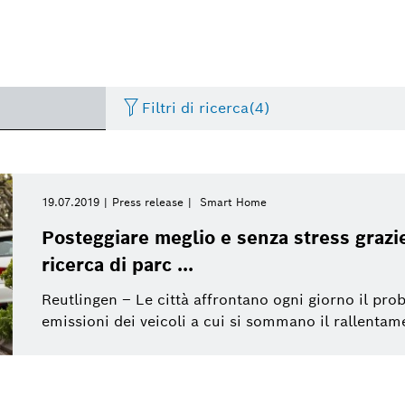
Filtri di ricerca
(4)
Thermotechnology
Press release
Periodo di tempo
Building Technologies
History
Image
19.07.2019
Press release
Smart Home
Seleziona
Posteggiare meglio e senza stress grazie
Internet of Things
Presentations
Automotive Aftermarket
Commercial vehicles
Video
ricerca di parc ...
Seleziona
Da
Reutlingen – Le città affrontano ogni giorno il prob
Smart Home
Event
Bosch Home Comfort Group
Electrified mobility
Factsheet
Settimana corrente
emissioni dei veicoli a cui si sommano il rallentame
Settimana precedente
Connected mobility
Bosch Italia
Powertrain systems
Mese corrente