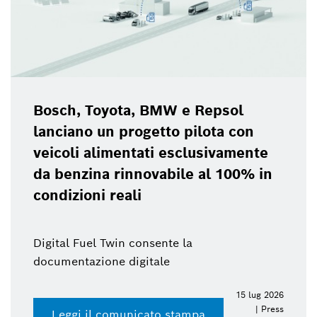
Bosch Power 
a, BMW e Repsol
2026
rogetto pilota con
ntati esclusivamente
nnovabile al 100% in
li
 consente la
igitale
15 lug 2026
| Press
nicato stampa
Accedi al pres