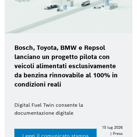
Bosch Power Tools
W e Repsol
2026
o pilota con
esclusivamente
ile al 100% in
e la
15 lug 2026
| Press
stampa
Accedi al press kit