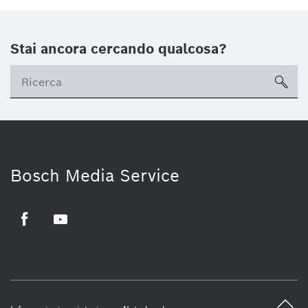
Stai ancora cercando qualcosa?
sea
Bosch Media Service
Facebook
Youtube