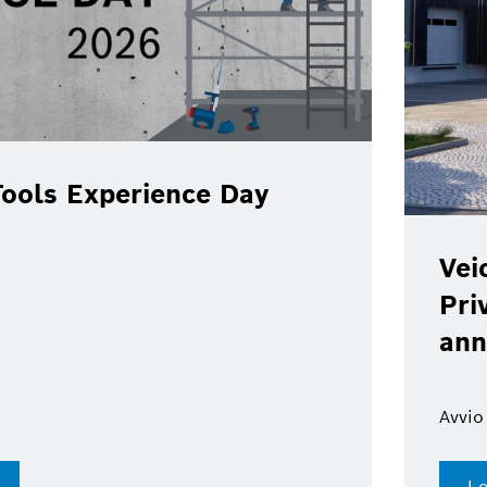
ools Experience Day
Vei
Pri
ann
Avvio
Le