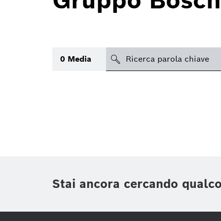
Gruppo Bosch
search
0
Media
Argomento
(1)
Area
(1)
Regione
Periodo di tempo
Stai ancora cercando qualc
Tipologia media
(1)