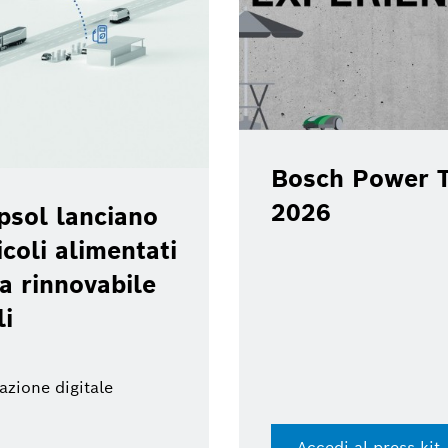
Bosch Power T
2026
psol lanciano
coli alimentati
a rinnovabile
li
azione digitale
Accedi al press kit