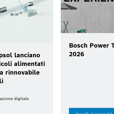
Bosch Power T
2026
psol lanciano
coli alimentati
a rinnovabile
li
azione digitale
Accedi al press kit