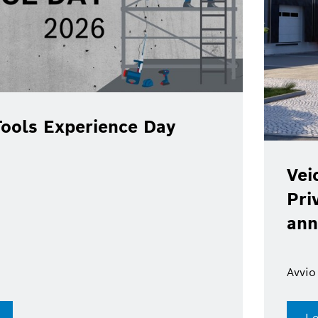
ools Experience Day
Vei
Pri
ann
Avvio
Le