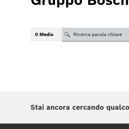
Gruppo Bosch
search
0
Media
Argomento
(1)
Area
(1)
Regione
Periodo di tempo
Stai ancora cercando qualc
Tipologia media
(1)