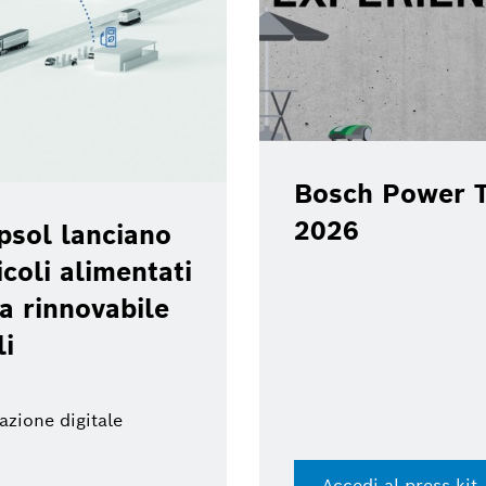
Bosch Power T
2026
psol lanciano
coli alimentati
a rinnovabile
li
azione digitale
Accedi al press kit