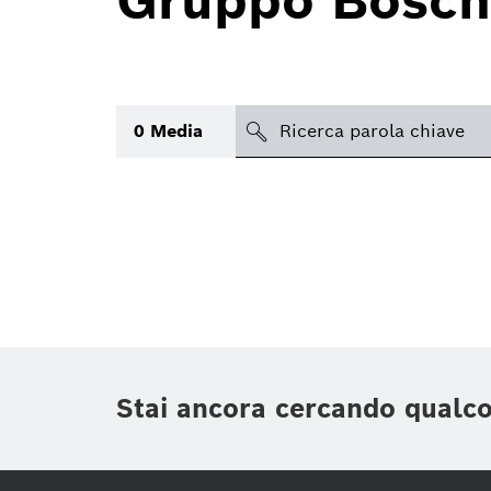
Gruppo Bosch
search
0
Media
Argomento
(1)
Area
(2)
Regione
Periodo di tempo
Stai ancora cercando qualc
Tipologia media
(1)