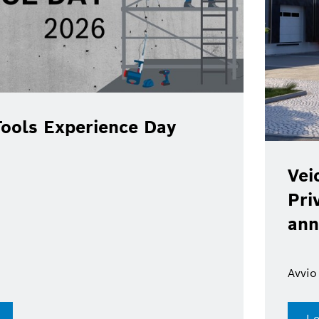
ools Experience Day
Vei
Pri
ann
Avvio
Le