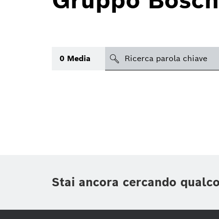
Gruppo Bosch
search
0
Media
Argomento
(1)
Area
(1)
Regione
Periodo di tempo
Stai ancora cercando qualc
Tipologia media
(1)