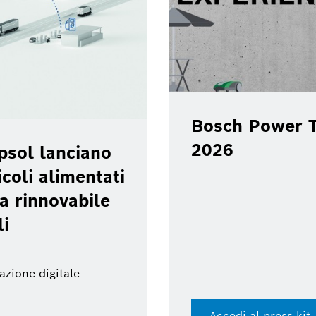
Bosch Power T
2026
psol lanciano
coli alimentati
a rinnovabile
li
azione digitale
Accedi al press kit