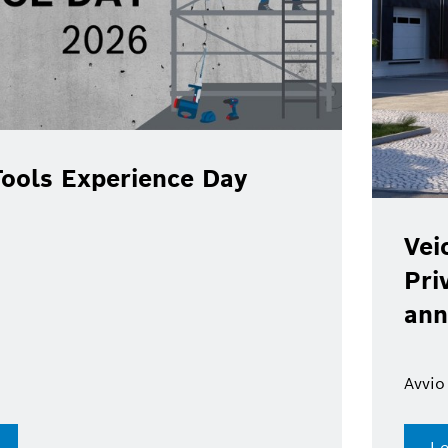
ools Experience Day
Vei
Pri
ann
Avvio
Le