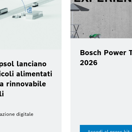
Bosch Power T
2026
psol lanciano
coli alimentati
a rinnovabile
li
azione digitale
Accedi al press kit