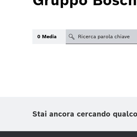
Gruppo Bosch
search
0
Media
Argomento
(1)
Area
(1)
Regione
Periodo di tempo
Stai ancora cercando qualc
Tipologia media
(1)