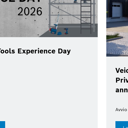
ools Experience Day
Vei
Pri
ann
Avvio
Le