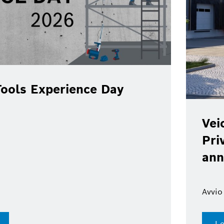
ools Experience Day
Vei
Pri
ann
Avvio
Le