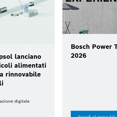
Bosch Power T
2026
psol lanciano
coli alimentati
a rinnovabile
li
azione digitale
Accedi al press kit