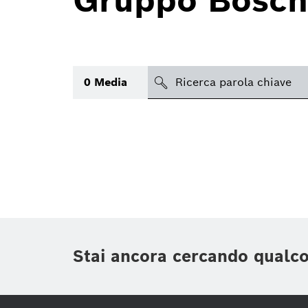
Gruppo Bosch
search
0
Media
Argomento
(1)
Area
(1)
Regione
Periodo di tempo
Stai ancora cercando qualc
Tipologia media