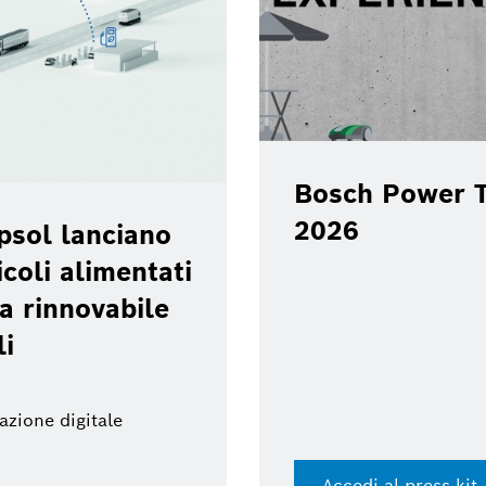
Bosch Power T
2026
psol lanciano
coli alimentati
a rinnovabile
li
azione digitale
Accedi al press kit