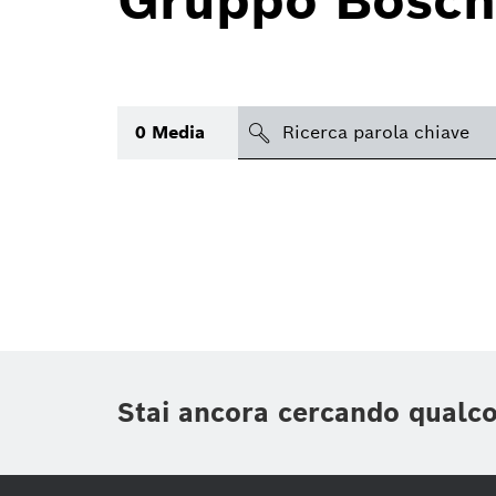
Gruppo Bosch
search
0
Media
Argomento
(1)
Area
(2)
Regione
Periodo di tempo
Stai ancora cercando qualc
Tipologia media
(1)