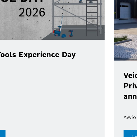
ools Experience Day
Vei
Pri
ann
Avvio
Le