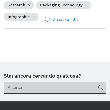
Research
Packaging Technology
Infographic
Disattiva filtri
Stai ancora cercando qualcosa?
sea