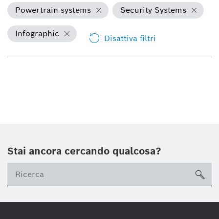
Powertrain systems
Security Systems
Infographic
Disattiva filtri
Stai ancora cercando qualcosa?
sea