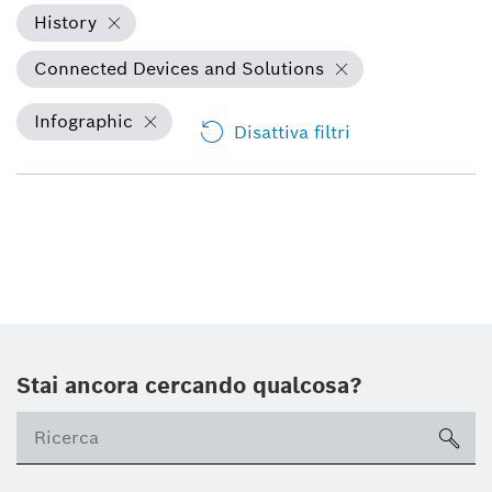
History
Connected Devices and Solutions
Infographic
Disattiva filtri
Stai ancora cercando qualcosa?
sea