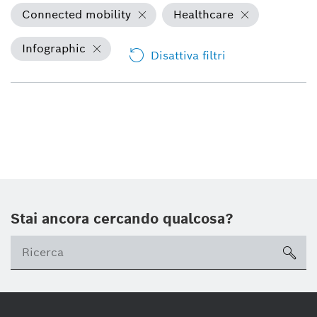
Connected mobility
Healthcare
Infographic
Disattiva filtri
Stai ancora cercando qualcosa?
sea