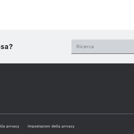
Research
Industry 4.0
Trimestre corrente
Building Technologies
Business/Economy
Business/economy
Anno corrente
Service Solutions
Chiudi filtri
osa?
Car Multimedia
ogy
Software Innovations
Image
Energy & Building Technology
Bosch Industriekessel GmbH
eBike Systems
lla privacy
Impostazioni della privacy