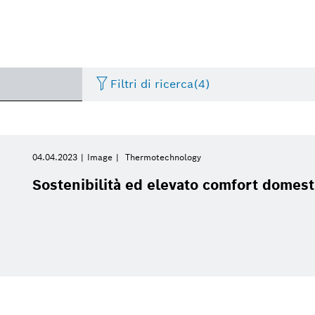
Filtri di ricerca
(4)
Thermotechnology
Press release
Periodo di tempo
Building Technologies
History
Image
04.04.2023
Image
Thermotechnology
Seleziona
Sostenibilità ed elevato comfort domest
Internet of Things
Presentations
Automotive Aftermarket
Commercial vehicles
Video
Seleziona
Da
Smart Home
Event
Bosch Home Comfort Group
Electrified mobility
Factsheet
Settimana corrente
Settimana precedente
Connected mobility
Bosch Italia
Powertrain systems
Mese corrente