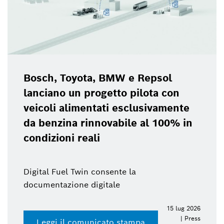
Bosch Pow
yota, BMW e Repsol
2026
n progetto pilota con
imentati esclusivamente
a rinnovabile al 100% in
 reali
Twin consente la
ne digitale
15 lug 2026
| Press
comunicato stampa
Accedi al 