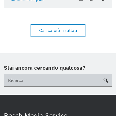
Carica più risultati
Stai ancora cercando qualcosa?
sea
Bosch Media Service