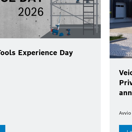
ools Experience Day
Vei
Pri
ann
Avvio
Le