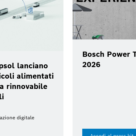
Bosch Power T
2026
psol lanciano
coli alimentati
a rinnovabile
li
azione digitale
Accedi al press kit