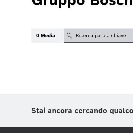
Gruppo Bosch
search
0
Media
Argomento
(1)
Area
Regione
Periodo di tempo
Stai ancora cercando qualc
Tipologia media
(1)