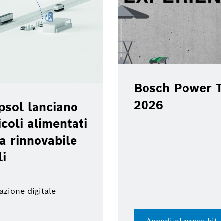
Bosch Power T
2026
psol lanciano
coli alimentati
a rinnovabile
li
azione digitale
Accedi al press kit