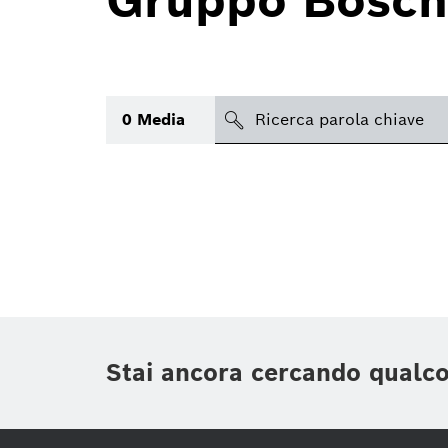
Gruppo Bosch
search
0
Media
Argomento
(1)
Area
(1)
Regione
Periodo di tempo
Stai ancora cercando qualc
Tipologia media
(1)