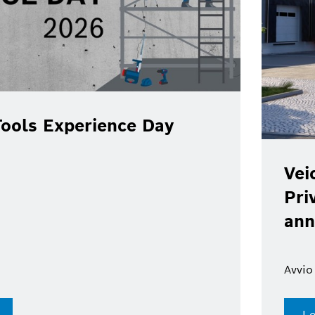
ools Experience Day
Vei
Pri
ann
Avvio
Le