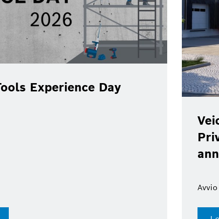
ools Experience Day
Vei
Pri
ann
Avvio
Le