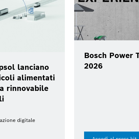
Bosch Power T
2026
psol lanciano
coli alimentati
a rinnovabile
li
azione digitale
Accedi al press kit