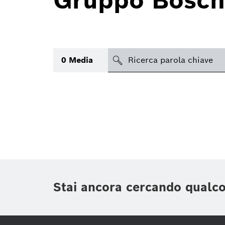
Gruppo Bosch
search
0
Media
Argomento
(1)
Area
(1)
Regione
Periodo di tempo
Stai ancora cercando qualc
Tipologia media
(1)