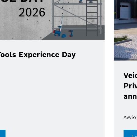
ools Experience Day
Vei
Pri
ann
Avvio
Le