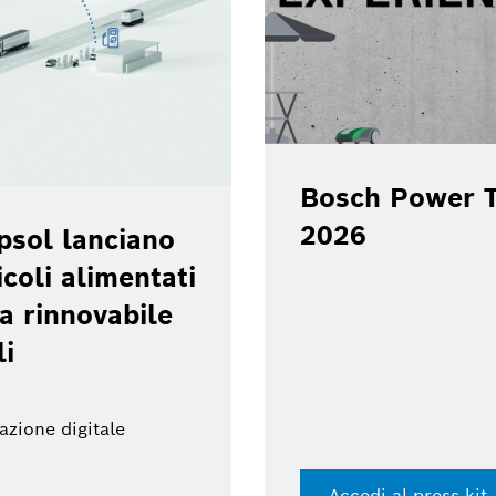
Bosch Power T
2026
psol lanciano
coli alimentati
a rinnovabile
li
azione digitale
Accedi al press kit