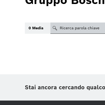
Gruppo Bosch
search
0
Media
Argomento
Area
(1)
Regione
Periodo di tempo
Stai ancora cercando qualc
Tipologia media
(1)