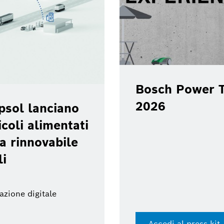
Bosch Power T
2026
psol lanciano
coli alimentati
a rinnovabile
li
azione digitale
Accedi al press kit