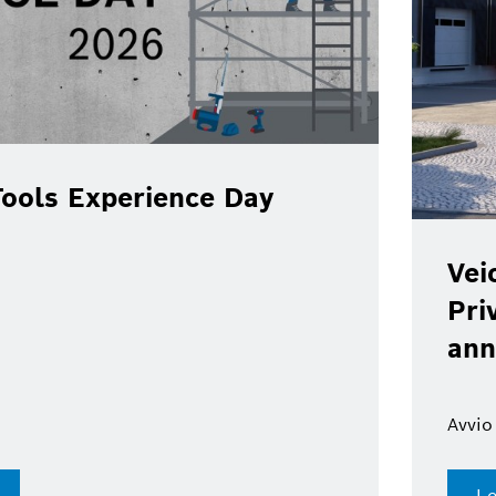
ools Experience Day
Vei
Pri
ann
Avvio
Le