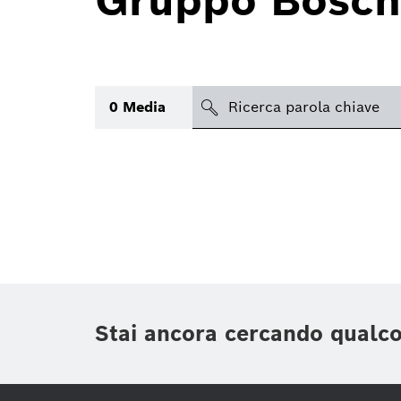
Gruppo Bosch
search
0
Media
Argomento
(1)
Area
(2)
Regione
Periodo di tempo
Stai ancora cercando qualc
Tipologia media
(1)