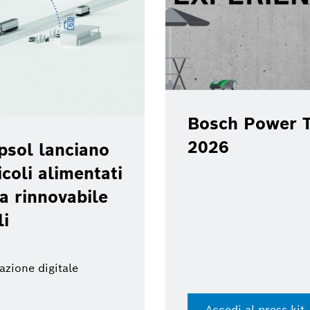
Bosch Power T
2026
psol lanciano
coli alimentati
a rinnovabile
li
azione digitale
Accedi al press kit