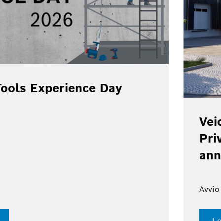
ools Experience Day
Vei
Pri
ann
Avvio
Le