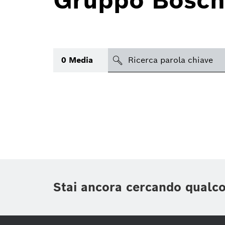
Gruppo Bosch
search
0
Media
Argomento
(1)
Area
(2)
Regione
Periodo di tempo
Stai ancora cercando qualc
Tipologia media
(1)