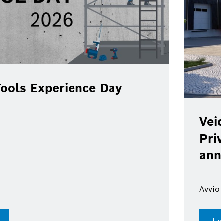
ools Experience Day
Vei
Pri
ann
Avvio
Le