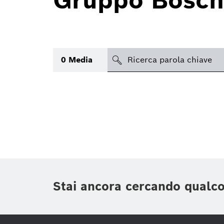
Gruppo Bosch
search
0
Media
Argomento
(1)
Area
(1)
Regione
Periodo di tempo
Stai ancora cercando qualc
Tipologia media
(1)