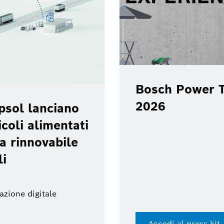
Bosch Power T
2026
psol lanciano
coli alimentati
a rinnovabile
li
azione digitale
Accedi al press kit