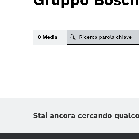
Gruppo Bosch
search
0
Media
Argomento
(1)
Area
(1)
Regione
Periodo di tempo
Stai ancora cercando qualc
Tipologia media