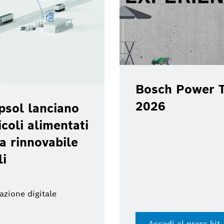
Bosch Power T
2026
psol lanciano
coli alimentati
a rinnovabile
li
azione digitale
Accedi al press kit