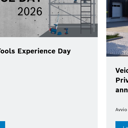
ools Experience Day
Vei
Pri
ann
Avvio
Le