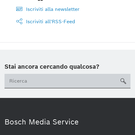
Iscriviti alla newsletter
Iscriviti all'RSS-Feed
Stai ancora cercando qualcosa?
sea
Bosch Media Service