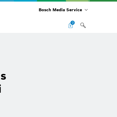
Bosch Media Service
0
us
i