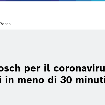
 Bosch
osch per il coronavir
i in ​​meno di 30 minut