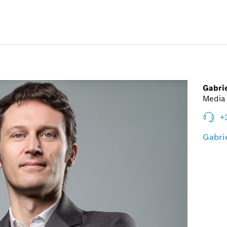
Gabri
Media 
+
Gabri